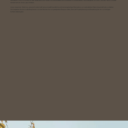
Die Marke CASAVOLI steht für das Realisieren und Planen von individuellen und modularen Wohneinheiten. Nachhaltigkeit, Effizienz und der Faktor Umwelt
werden bei uns Gross geschrieben.
Unser oberstes Ziel ist es, unserer Kundschaft eine umweltfreundliche und kostengünstige Alternative zur verbreiteten Massivbaumethode zu bieten.
Wir begleiten Sie durch alle Bauphasen, von der Recherche von geeigneten Bauparzellen, über die Projektplanung und Bauleitung bis hin zur fertigen
Schlüsselübergabe.