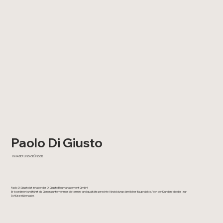
Paolo Di Giusto
INHABER UND GRÜNDER
Paolo Di Giusto ist Inhaber der Di Giusto Baumanagement GmbH
Er koordiniert und führt als Generalunternehmer die termin- und qualitätsgerechte Abwicklung sämtlicher Bauprojekte. Von der Kunden-Idee bis zur
Schlüsselübergabe.