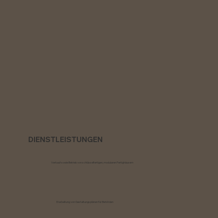
DIENSTLEISTUNGEN
Verkauf sowie Betrieb von schlüsselfertigen, modularen Fertighäusern
Erarbeitung von Gestaltungsplänen für Behörden