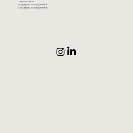
+41 79 905 32 19
info@digiusto-baumanagement.ch
www.digiusto-baumanagement.ch