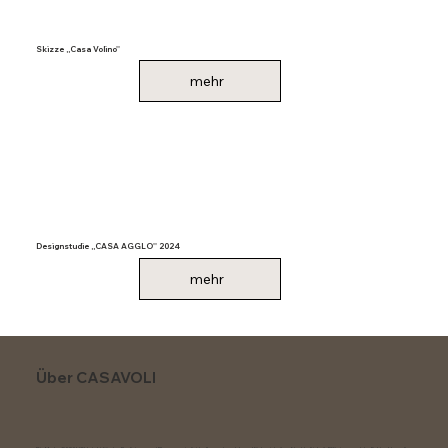
Skizze ,,Casa Volino''
mehr
Designstudie ,,CASA AGGLO'' 2024
mehr
Über CASAVOLI