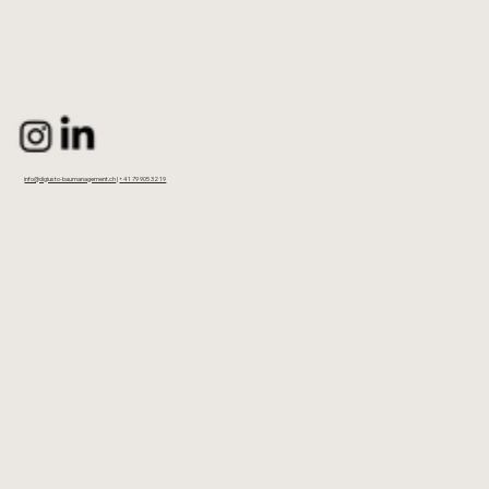
info@digiusto-baumanagement.ch
|
+41 79 905 32 19