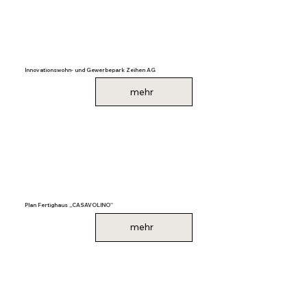
Innovationswohn- und Gewerbepark Zeihen AG
mehr
Plan Fertighaus ,,CASAVOLINO''
mehr