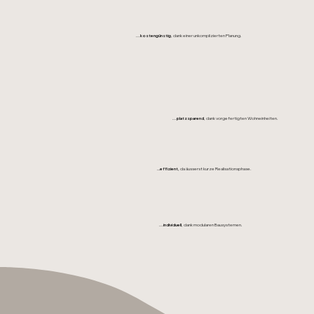
...kostengünstig
, dank einer unkomplizierten Planung.
...platzsparend
, dank vorgefertigten Wohneinheiten.
…effizient,
da äusserst kurze Realisationsphase.
...individuell
, dank modularen Bausystemen.