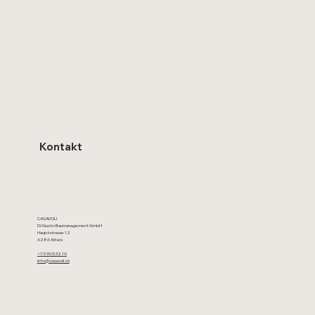
Kontakt
CASAVOLI
Di Giusto Baumanagement GmbH
Hauptstrasse 12
6286 Altwis
+79 905 32 19
info@casavoli.ch