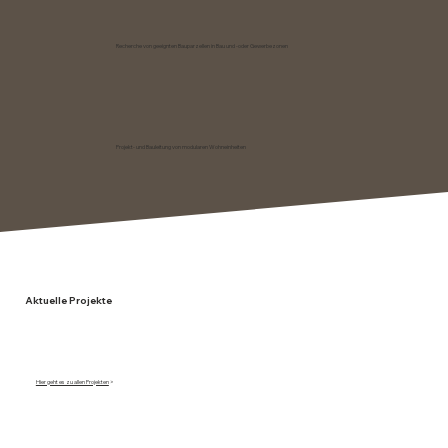
Recherche von geeignten Bauparzellen in Bau und -oder Gewerbezonen
Projekt- und Bauleitung von modularen Wohneinheiten
Aktuelle Projekte
Hier geht es zu allen Projekten
>