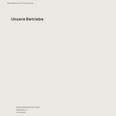
Baumanagement und Projektleitung
Unsere Betriebe
Di Giusto Baumanagement GmbH
Haupstrasse 12
6286 Altwis